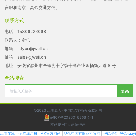
合肥和南京，高铁交通方便。
联系方式
电话：
15806226098
联系人：俞总
邮箱：
infycs@jwell.cn
邮箱：
sales@jwell.cn
地址：安徽省滁州市全椒县十字镇十潭产业园杨岗大道 8 号
全站搜索
搜索
©2023 江南真人·(中国)官方网站 版权所有
皖ICP备2023018368号-1
本站使用T云建站搭建
江南在线
|
mk在线注册
|
MK官方网站
|
华亿中国有限公司官网
|
华亿平台_华亿huayi