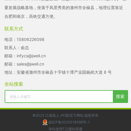
要发展战略基地，坐落于风景秀美的滁州市全椒县，地理位置靠近
合肥和南京，高铁交通方便。
联系方式
电话：
15806226098
联系人：俞总
邮箱：
infycs@jwell.cn
邮箱：
sales@jwell.cn
地址：安徽省滁州市全椒县十字镇十潭产业园杨岗大道 8 号
全站搜索
搜索
©2023 江南真人·(中国)官方网站 版权所有
皖ICP备2023018368号-1
本站使用T云建站搭建