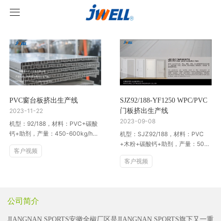
取消
首页
关于我们
产品中心
PVC窗台板挤出生产线
SJZ92/188-YF1250 WPC/PVC
2023-11-22
门板挤出生产线
案例视频
挤出机系列
2023-09-08
机型：92/188，材料：PVC+碳酸
钙+助剂，产量：450-600kg/h，
机型：SJZ92/188，材料：PVC
新闻中心
型材线系列
客户视频
客户：乌克兰
+木粉+碳酸钙+助剂，产量：500-
客户视频
650 kg/h，客户:沙特
客户视频
JIANGNAN SPORTS
造粒线系列
公司新闻
行业新闻
公司简介
JIANGNAN SPORTS安徽全椒厂区是JIANGNAN SPORTS旗下又一重